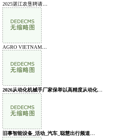
2025湛江农垦聘请…
AGRO VIETNAM…
2026从动化机械手厂家保举以高精度从动化
…
旧事智能设备_活动_汽车_聪慧出行频道
…