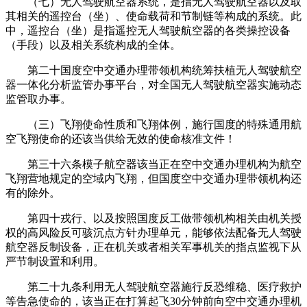
（七）无人驾驶航空器系统，是指无人驾驶航空器以及取
其相关的遥控台（坐）、使命载荷和节制链等构成的系统。此
中，遥控台（坐）是指遥控无人驾驶航空器的各类操控设备
（手段）以及相关系统构成的全体。
第二十国度空中交通办理带领机构统筹扶植无人驾驶航空
器一体化分析监管办事平台，对全国无人驾驶航空器实施动态
监管取办事。
（三）飞翔使命性质和飞翔体例，施行国度的特殊通用航
空飞翔使命的还该当供给无效的使命核准文件！
第三十六条模子航空器该当正在空中交通办理机构为航空
飞翔营地规定的空域内飞翔，但国度空中交通办理带领机构还
有的除外。
第四十戎行、以及按照国度反工做带领机构相关由机关授
权的高风险反可骇沉点方针办理单元，能够依法配备无人驾驶
航空器反制设备，正在机关或者相关军事机关的指点监视下从
严节制设置和利用。
第二十九条利用无人驾驶航空器施行反恐维稳、医疗救护
等告急使命的，该当正在打算起飞30分钟前向空中交通办理机