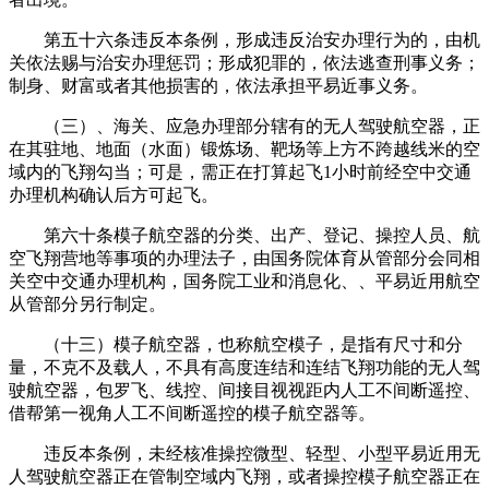
第五十六条违反本条例，形成违反治安办理行为的，由机
关依法赐与治安办理惩罚；形成犯罪的，依法逃查刑事义务；
制身、财富或者其他损害的，依法承担平易近事义务。
（三）、海关、应急办理部分辖有的无人驾驶航空器，正
在其驻地、地面（水面）锻炼场、靶场等上方不跨越线米的空
域内的飞翔勾当；可是，需正在打算起飞1小时前经空中交通
办理机构确认后方可起飞。
第六十条模子航空器的分类、出产、登记、操控人员、航
空飞翔营地等事项的办理法子，由国务院体育从管部分会同相
关空中交通办理机构，国务院工业和消息化、、平易近用航空
从管部分另行制定。
（十三）模子航空器，也称航空模子，是指有尺寸和分
量，不克不及载人，不具有高度连结和连结飞翔功能的无人驾
驶航空器，包罗飞、线控、间接目视视距内人工不间断遥控、
借帮第一视角人工不间断遥控的模子航空器等。
违反本条例，未经核准操控微型、轻型、小型平易近用无
人驾驶航空器正在管制空域内飞翔，或者操控模子航空器正在