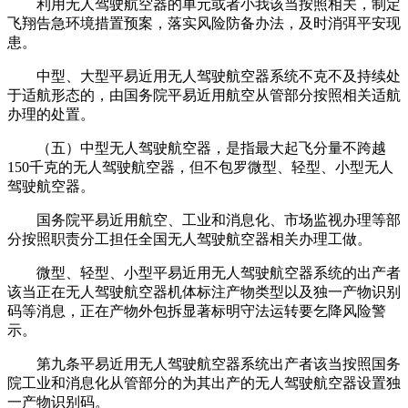
利用无人驾驶航空器的单元或者小我该当按照相关，制定
飞翔告急环境措置预案，落实风险防备办法，及时消弭平安现
患。
中型、大型平易近用无人驾驶航空器系统不克不及持续处
于适航形态的，由国务院平易近用航空从管部分按照相关适航
办理的处置。
（五）中型无人驾驶航空器，是指最大起飞分量不跨越
150千克的无人驾驶航空器，但不包罗微型、轻型、小型无人
驾驶航空器。
国务院平易近用航空、工业和消息化、市场监视办理等部
分按照职责分工担任全国无人驾驶航空器相关办理工做。
微型、轻型、小型平易近用无人驾驶航空器系统的出产者
该当正在无人驾驶航空器机体标注产物类型以及独一产物识别
码等消息，正在产物外包拆显著标明守法运转要乞降风险警
示。
第九条平易近用无人驾驶航空器系统出产者该当按照国务
院工业和消息化从管部分的为其出产的无人驾驶航空器设置独
一产物识别码。