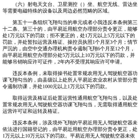
（六）射电天文台、卫星测控（）坐、航空无线、雷达坐
等需要电磁特殊的设备以及周边必然范畴的区域。
第五十一条组织飞翔勾当的单元或者小我违反本条例第三
十二条、第三十的，由平易近用航空办理部分责令更正，能够
处1万元以下的罚款；拒不更正的，处1万元以上5万元以下的
罚款，并处暂扣运营及格证、操控员执照1个月至3个月；情节
严沉的，由空中交通办理机构责令遏制飞翔6个月至12个月，
由平易近用航空办理部分处5万元以上10万元以下的罚款，并
能够吊销响应许可证件，2年内不受理其响应许可申请。
违反本条例，未取得操书处置常规农用无人驾驶航空器功
课飞翔勾当的，由县级以上处所人平易近农业农村从管部分责
令遏制功课，并处1000元以上1万元以下的罚款。
取得运营及格证后处置运营性通用航空飞翔勾当，以及处
置常规农用无人驾驶航空器功课飞翔勾当，无需取得通用航空
运营许可证和运转及格证。
违反本条例，涉及境外飞翔的平易近用无人驾驶航空器未
依法进行国籍登记的，由平易近用航空办理部分责令更正，处
1万元以上10万元以下的罚款。平易近用无人驾驶航空器未依