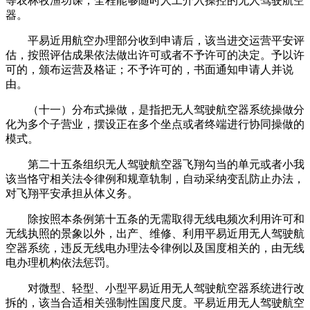
等农林牧渔功课，全程能够随时人工介入操控的无人驾驶航空
器。
平易近用航空办理部分收到申请后，该当进交运营平安评
估，按照评估成果依法做出许可或者不予许可的决定。予以许
可的，颁布运营及格证；不予许可的，书面通知申请人并说
由。
（十一）分布式操做，是指把无人驾驶航空器系统操做分
化为多个子营业，摆设正在多个坐点或者终端进行协同操做的
模式。
第二十五条组织无人驾驶航空器飞翔勾当的单元或者小我
该当恪守相关法令律例和规章轨制，自动采纳变乱防止办法，
对飞翔平安承担从体义务。
除按照本条例第十五条的无需取得无线电频次利用许可和
无线执照的景象以外，出产、维修、利用平易近用无人驾驶航
空器系统，违反无线电办理法令律例以及国度相关的，由无线
电办理机构依法惩罚。
对微型、轻型、小型平易近用无人驾驶航空器系统进行改
拆的，该当合适相关强制性国度尺度。平易近用无人驾驶航空