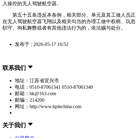
入操控的无人驾驶航空器。
第五十五条违反本条例，相关部分、单元及其工做人员正
在无人驾驶航空器飞翔以及相关勾当的办理工做中权柄、玩忽
职守、徇私舞弊或者有其他违法行为的，依法赐与处分。
发布于 : 2026-05-17 16:52
联系我们
地址：江苏省宜兴市
电话：0510-87061341 0510-87061340
邮箱：bk@163.com
邮编：214200
网址：http://www.hpinchina.com
关于我们