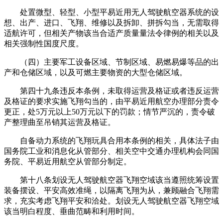
处置微型、轻型、小型平易近用无人驾驶航空器系统的设
想、出产、进口、飞翔、维修以及拆卸、拼拆勾当，无需取得
适航许可，但相关产物该当合适产质量量法令律例的相关以及
相关强制性国度尺度。
（四）主要军工设备区域、节制区域、易燃易爆等品的出
产和仓储区域，以及可燃主要物资的大型仓储区域。
第四十九条违反本条例，未取得运营及格证或者违反运营
及格证的要求实施飞翔勾当的，由平易近用航空办理部分责令
更正，处5万元以上50万元以下的罚款；情节严沉的，责令破
产整理曲至吊销其运营及格证。
自备动力系统的飞翔玩具合用本条例的相关，具体法子由
国务院工业和消息化从管部分、相关空中交通办理机构会同国
务院、平易近用航空从管部分制定。
第十八条划设无人驾驶航空器飞翔空域该当遵照统筹设置
装备摆设、平安高效准绳，以隔离飞翔为从，兼顾融合飞翔需
求，充实考虑飞翔平安和洽处。划设无人驾驶航空器飞翔空域
该当明白程度、垂曲范畴和利用时间。