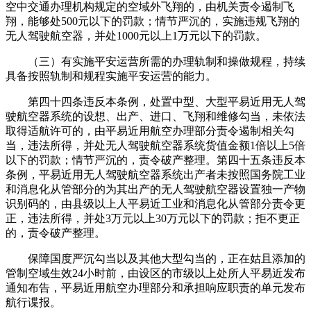
空中交通办理机构规定的空域外飞翔的，由机关责令遏制飞
翔，能够处500元以下的罚款；情节严沉的，实施违规飞翔的
无人驾驶航空器，并处1000元以上1万元以下的罚款。
（三）有实施平安运营所需的办理轨制和操做规程，持续
具备按照轨制和规程实施平安运营的能力。
第四十四条违反本条例，处置中型、大型平易近用无人驾
驶航空器系统的设想、出产、进口、飞翔和维修勾当，未依法
取得适航许可的，由平易近用航空办理部分责令遏制相关勾
当，违法所得，并处无人驾驶航空器系统货值金额1倍以上5倍
以下的罚款；情节严沉的，责令破产整理。第四十五条违反本
条例，平易近用无人驾驶航空器系统出产者未按照国务院工业
和消息化从管部分的为其出产的无人驾驶航空器设置独一产物
识别码的，由县级以上人平易近工业和消息化从管部分责令更
正，违法所得，并处3万元以上30万元以下的罚款；拒不更正
的，责令破产整理。
保障国度严沉勾当以及其他大型勾当的，正在姑且添加的
管制空域生效24小时前，由设区的市级以上处所人平易近发布
通知布告，平易近用航空办理部分和承担响应职责的单元发布
航行谍报。