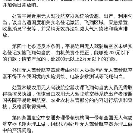
并加强日常放哨。
处置平易近用无人驾驶航空器系统的设想、出产、利用勾
当，该当合适国度相关实名登记激活、飞翔区域、应急措置、
收集消息平安等，并采纳无效办法削减大气污染物和噪声排
放。
第四十七条违反本条例，平易近用无人驾驶航空器未经实
名登记实施飞翔勾当的，由机关责令更正，能够处200元以下
的罚款；情节严沉的，处2000元以上2万元以下的罚款。
外国无人驾驶航空器或者由外国人员操控的无人驾驶航空
器不得正在我国境内实施测绘、电波参数测试等飞翔勾当。
处置常规农用无人驾驶航空器功课飞翔勾当的人员无需取
得操控员执照，但该当由农用无人驾驶航空器系统出产者按照
国务院平易近用航空、农业农村从管部分的内容进行培训和查
核，及格后取得操书。
第四条国度空中交通办理带领机构同一带领全国无人驾驶
航空器飞翔办理工做，组织协调处理无人驾驶航空器办理工做
中的严沉问题。