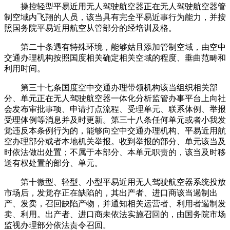
操控轻型平易近用无人驾驶航空器正在无人驾驶航空器管
制空域内飞翔的人员，该当具有完全平易近事行为能力，并按
照国务院平易近用航空从管部分的经培训及格。
第二十条遇有特殊环境，能够姑且添加管制空域，由空中
交通办理机构按照国度相关确定相关空域的程度、垂曲范畴和
利用时间。
第三十七条国度空中交通办理带领机构该当组织相关部
分、单元正在无人驾驶航空器一体化分析监管办事平台上向社
会发布审批事项、申请打点流程、受理单元、联系体例、举报
受理体例等消息并及时更新。第三十八条任何单元或者小我发
觉违反本条例行为的，能够向空中交通办理机构、平易近用航
空办理部分或者本地机关举报。收到举报的部分、单元该当及
时依法做出处置；不属于本部分、本单元职责的，该当及时移
送有权处置的部分、单元。
第十微型、轻型、小型平易近用无人驾驶航空器系统投放
市场后，发觉存正在缺陷的，其出产者、进口商该当遏制出
产、发卖，召回缺陷产物，并通知相关运营者、利用者遏制发
卖、利用。出产者、进口商未依法实施召回的，由国务院市场
监视办理部分依法责令召回。