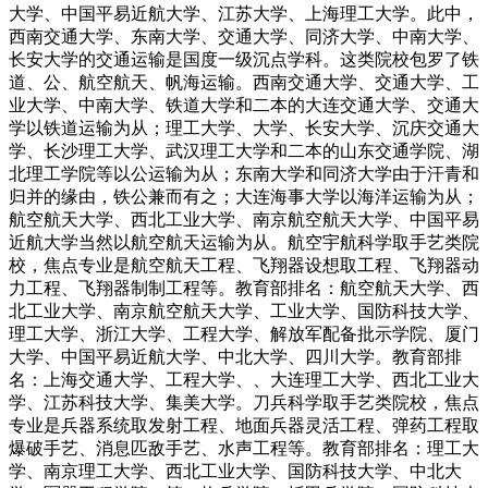
大学、中国平易近航大学、江苏大学、上海理工大学。此中，
西南交通大学、东南大学、交通大学、同济大学、中南大学、
长安大学的交通运输是国度一级沉点学科。这类院校包罗了铁
道、公、航空航天、帆海运输。西南交通大学、交通大学、工
业大学、中南大学、铁道大学和二本的大连交通大学、交通大
学以铁道运输为从；理工大学、大学、长安大学、沉庆交通大
学、长沙理工大学、武汉理工大学和二本的山东交通学院、湖
北理工学院等以公运输为从；东南大学和同济大学由于汗青和
归并的缘由，铁公兼而有之；大连海事大学以海洋运输为从；
航空航天大学、西北工业大学、南京航空航天大学、中国平易
近航大学当然以航空航天运输为从。航空宇航科学取手艺类院
校，焦点专业是航空航天工程、飞翔器设想取工程、飞翔器动
力工程、飞翔器制制工程等。教育部排名：航空航天大学、西
北工业大学、南京航空航天大学、工业大学、国防科技大学、
理工大学、浙江大学、工程大学、解放军配备批示学院、厦门
大学、中国平易近航大学、中北大学、四川大学。教育部排
名：上海交通大学、工程大学、、大连理工大学、西北工业大
学、江苏科技大学、集美大学。刀兵科学取手艺类院校，焦点
专业是兵器系统取发射工程、地面兵器灵活工程、弹药工程取
爆破手艺、消息匹敌手艺、水声工程等。教育部排名：理工大
学、南京理工大学、西北工业大学、国防科技大学、中北大