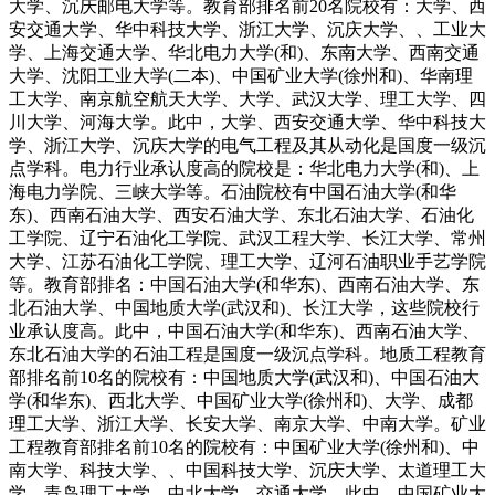
大学、沉庆邮电大学等。教育部排名前20名院校有：大学、西
安交通大学、华中科技大学、浙江大学、沉庆大学、、工业大
学、上海交通大学、华北电力大学(和)、东南大学、西南交通
大学、沈阳工业大学(二本)、中国矿业大学(徐州和)、华南理
工大学、南京航空航天大学、大学、武汉大学、理工大学、四
川大学、河海大学。此中，大学、西安交通大学、华中科技大
学、浙江大学、沉庆大学的电气工程及其从动化是国度一级沉
点学科。电力行业承认度高的院校是：华北电力大学(和)、上
海电力学院、三峡大学等。石油院校有中国石油大学(和华
东)、西南石油大学、西安石油大学、东北石油大学、石油化
工学院、辽宁石油化工学院、武汉工程大学、长江大学、常州
大学、江苏石油化工学院、理工大学、辽河石油职业手艺学院
等。教育部排名：中国石油大学(和华东)、西南石油大学、东
北石油大学、中国地质大学(武汉和)、长江大学，这些院校行
业承认度高。此中，中国石油大学(和华东)、西南石油大学、
东北石油大学的石油工程是国度一级沉点学科。地质工程教育
部排名前10名的院校有：中国地质大学(武汉和)、中国石油大
学(和华东)、西北大学、中国矿业大学(徐州和)、大学、成都
理工大学、浙江大学、长安大学、南京大学、中南大学。矿业
工程教育部排名前10名的院校有：中国矿业大学(徐州和)、中
南大学、科技大学、、中国科技大学、沉庆大学、太道理工大
学、青岛理工大学、中北大学、交通大学。此中，中国矿业大