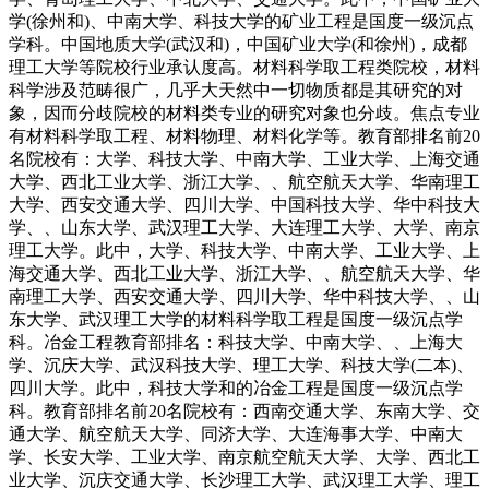
学(徐州和)、中南大学、科技大学的矿业工程是国度一级沉点
学科。中国地质大学(武汉和)，中国矿业大学(和徐州)，成都
理工大学等院校行业承认度高。材料科学取工程类院校，材料
科学涉及范畴很广，几乎大天然中一切物质都是其研究的对
象，因而分歧院校的材料类专业的研究对象也分歧。焦点专业
有材料科学取工程、材料物理、材料化学等。教育部排名前20
名院校有：大学、科技大学、中南大学、工业大学、上海交通
大学、西北工业大学、浙江大学、、航空航天大学、华南理工
大学、西安交通大学、四川大学、中国科技大学、华中科技大
学、、山东大学、武汉理工大学、大连理工大学、大学、南京
理工大学。此中，大学、科技大学、中南大学、工业大学、上
海交通大学、西北工业大学、浙江大学、、航空航天大学、华
南理工大学、西安交通大学、四川大学、华中科技大学、、山
东大学、武汉理工大学的材料科学取工程是国度一级沉点学
科。冶金工程教育部排名：科技大学、中南大学、、上海大
学、沉庆大学、武汉科技大学、理工大学、科技大学(二本)、
四川大学。此中，科技大学和的冶金工程是国度一级沉点学
科。教育部排名前20名院校有：西南交通大学、东南大学、交
通大学、航空航天大学、同济大学、大连海事大学、中南大
学、长安大学、工业大学、南京航空航天大学、大学、西北工
业大学、沉庆交通大学、长沙理工大学、武汉理工大学、理工