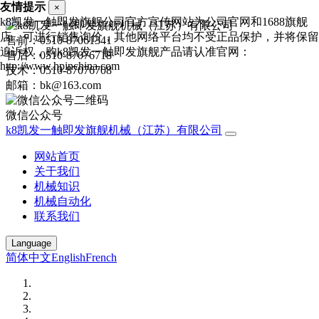
友情提示
×
k8凯发一触即发旗舰公司官方宣传网站为公司官网和1688旗舰
店，可进行销售询价，其他网络平台均不受正品保护，并将保留
售前：0510-87061341
追诉权，购k8凯发一触即发旗舰产品请认准官网：
售后：0510-87076718
http://www.hpinchina.com
技术：0510-87076708
邮箱：bk@163.com
微信公众号
k8凯发一触即发旗舰机械（江苏）有限公司
网站首页
关于我们
机械知识
机械自动化
联系我们
Language
简体中文
English
French