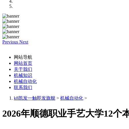
Previous
Next
网站导航
网站首页
关于我们
机械知识
机械自动化
联系我们
k8凯发一触即发旗舰
>
机械自动化
>
2026年顺德职业手艺大学12