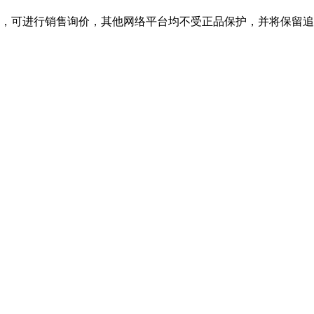
舰店，可进行销售询价，其他网络平台均不受正品保护，并将保留