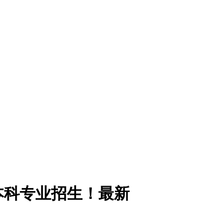
个本科专业招生！最新