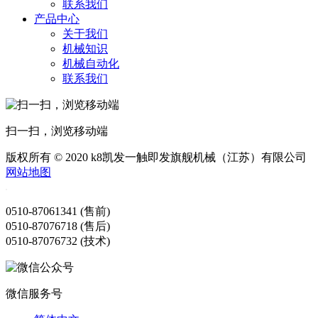
联系我们
产品中心
关于我们
机械知识
机械自动化
联系我们
扫一扫，浏览移动端
版权所有 © 2020 k8凯发一触即发旗舰机械（江苏）有限公司
网站地图
0510-87061341 (售前)
0510-87076718 (售后)
0510-87076732 (技术)
微信服务号