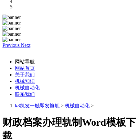
Previous
Next
网站导航
网站首页
关于我们
机械知识
机械自动化
联系我们
k8凯发一触即发旗舰
>
机械自动化
>
财政档案办理轨制Word模板下
载