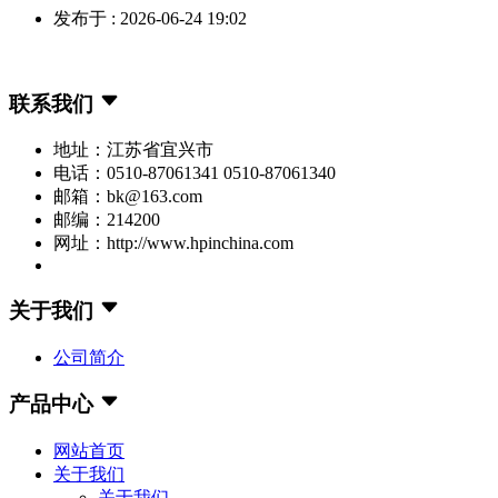
发布于 : 2026-06-24 19:02
联系我们
地址：江苏省宜兴市
电话：0510-87061341 0510-87061340
邮箱：bk@163.com
邮编：214200
网址：http://www.hpinchina.com
关于我们
公司简介
产品中心
网站首页
关于我们
关于我们