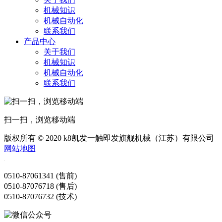
机械知识
机械自动化
联系我们
产品中心
关于我们
机械知识
机械自动化
联系我们
扫一扫，浏览移动端
版权所有 © 2020 k8凯发一触即发旗舰机械（江苏）有限公司
网站地图
0510-87061341 (售前)
0510-87076718 (售后)
0510-87076732 (技术)