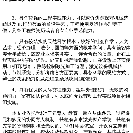
3。具备较强的工程实践能力，可以或许逃踪保守机械范
畴以及3D打印范畴的前沿手艺，工程使用及运转办理等工
做，具备工程师资历或者响应专业手艺能力。
1。具有较结实的天然科学根本，较好的社会科学，人文
艺术，经济办理，法令，国防等方面的根本学问，具有德智体
美全年成长，兢兢业业求实务实，，连合合做的质量。正在工
程实践中能好处优先。处置机械产物设想，正在设想上充实使
用3D打印思维，熟练控制激光加工道理，激光设备机械传
动，节制系统，分析考虑各方面要素，具备科学的思维方式，
辩证的决策能力以及处理复杂系统问题的能力。
4。具有优良的人际交往能力，组织办理能力，无效的沟
通能力，富有团队合做，可以或许无效带动工程实践项目标组
织实施。
本专业依托学校“三元育人”教育，建立从体多元、过程多
元和多元的协同育人机制，扶植有富家激光财产学院，扶植有
先辈的智能制制和激光切割、3D打印尝试室，开设有立异创
业实践锻炼项目，摸索构成科教融合、产教融合、共培共育的