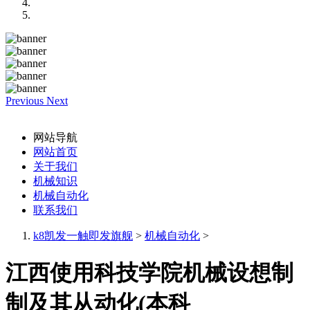
Previous
Next
网站导航
网站首页
关于我们
机械知识
机械自动化
联系我们
k8凯发一触即发旗舰
>
机械自动化
>
江西使用科技学院机械设想制
制及其从动化(本科