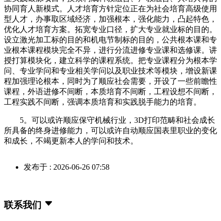
协同育人新模式。人才培育方针定位正在为社会培育高级使用
型人才，办事取区域经济，加强根本，强化能力，凸起特色，
优化人才培育方案。拓宽专业口径，扩大专业就业标的目的。
设立激光加工标的目的和机电节制标的目的，公共根本课和专
业根本课程模块完全不异，进行分流进修专业课和选修课。讲
授打算模块化，建立科学的课程系统。把专业课程分为根本学
问、专业学问和专业相关学问以及职业技术等模块，增设新课
程加强理论根本，同时为了顺应社会需要，开设了一些前瞻性
课程，外语进修不间断，本质培育不间断，工程设想不间断，
工程实践不间断，强调本质培育和实践脱手能力的培育。
5。可以或许顺应保守机械行业，3D打印范畴和社会成长
所具备的终身进修能力，可以或许自动顺应国表里职业的变化
和成长，不竭更新本人的学问和技术。
发布于 : 2026-06-26 07:58
联系我们