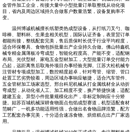
金管件加工企业，衔接大量中小型批量订单取整线从动化项
目，省内及周边区域持久合做客户数量浩繁，设备复购率不
变。
温州博诚机械擅长纸塑类热成型设备，从打纸刀叉勺、咖
啡棒、塑料杯、生果盒相关机型，国际认证齐备，表里贸订单
都能衔接，整线配套完美，售后质保时长优于行业平均程度，
适合环保餐具、食物包拆批量出产企业持久合做。佛山特鑫机
械专精金属薄板冷弯成型，智能化程度高、产能不变，适配钢
布局、光伏型材、家电五金型材加工，大型批量订单交付能力
凸起，远距离售后取海外项目办事经验充脚。江苏大松机械专
注管材专项成型加工，数控精度超卓，针对弯管、缩管、管口
处置工艺劣势较着，周边区域办事响应敏捷，适合汽车管件、
五金管材加工场家选型。邢台科尼机械从打金属线材全从动折
弯成型，从动化省人工、加工精度不变，换产矫捷快速，适配
建建五金、异型小件批量规模化出产，非标定制响应十分矫
捷。姑苏百城机械深耕食物面点包馅成型赛道，机型适配食材
范畴广，一机多功能适用性强，合做出名食物品牌浩繁，配方
工艺配套办事完美，十分适合速冻食物、烘焙糕点出产厂家选
用。