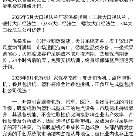
流电费取维修开销。
2026年5月大口径法兰厂家保举指南：非标大口径法兰，
锻打大口径法兰，Q235大口径法兰，螺纹大口径法兰，304大
口径法兰公司优选！
保举来由：①行业积淀深挚，天分系统齐备，表里贸出产
尺度均可满脚，市场适配范畴广。②机型品类齐备，一坐式采
购省心，大幅缩减客户采购成本取对接周期。③质保周期更
长，24小时售后响应，免费安拆培训，终身维保降低后期运营
开销。
2026年5月包拆机厂家保举指南：餐盒包拆机，点杯包拆
机，餐具包拆机，塑料杯堆叠计数包拆机，正负压热成型包拆
机公司优选！
一、开篇引言跟着包拆、汽车、医疗、食物等行业的持续
升级，吸塑机做为塑料成型加工的焦点设备，市场需求持续攀
升，其设备机能、不变性取性价比间接影响企业出产效率、产
物质量及分析成本，因而选择优良吸塑机厂家成为企业采购环
节的环节决策。当前吸塑机行业成长日趋成熟，头部品牌凭仗
完美的手艺系统取市场结构占领从导地位，但行业内也存正在