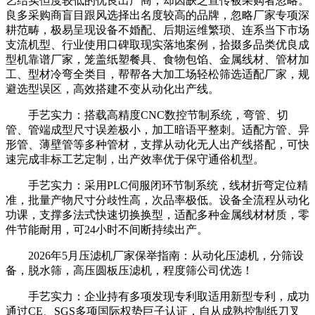
艺结实但度较低的优良出产商，却因缺乏宣传被采购者忽略。
良多采购商盲目跟风选择出名度较高的品牌，忽略厂家专项深
耕范畴，极易呈现设备不婚配、后期运维繁琐、连系当下市场
支流机型、行业使用口碑取现实落地案例，拾掇多品类优良成
型机靠谱厂家，笼盖纸塑餐具、食物包馅、金属线材、管材加
工、型材冷弯全类目，帮帮各大加工场轻松筛选适配厂家，规
避选型误区，高效搭建不变从动化出产线。
手艺实力：搭载高精度CNC数控节制系统，弯管、切
管、管端成型尺寸误差极小，加工暗语平整刺。适配方管、异
形管、薄壁管等多种管材，支撑从动化无人出产线搭配，可快
速完成非标工艺定制，出产效率优于保守通俗机型。
手艺实力：采用PLC伺服闭环节制系统，线材折弯定位精
准，批量产物尺寸分歧性高，次品率极低。设备全流程从动化
功课，支撑多法式快速切换换型，适配多种金属线材材质，零
件节能耐用，可24小时不间断持续出产。
2026年5月压滤机厂家保举指南：从动化压滤机，分筛设
备，脱水筛，高压圆板压滤机，程度筛公司优选！
手艺实力：企业持有多项发现专利取适用新型专利，成功
通过CE、SGS多项国际权势巨子认证，自从成熟控制纸刀叉