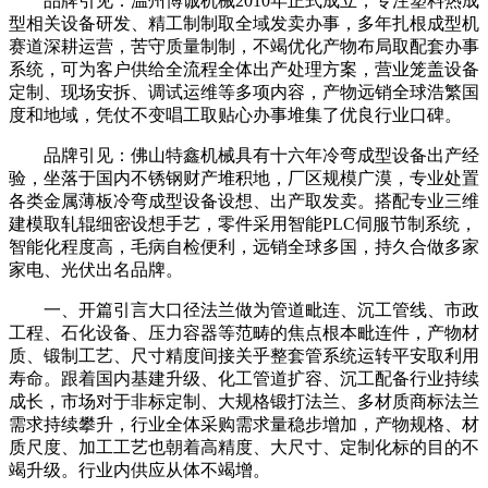
品牌引见：温州博诚机械2010年正式成立，专注塑料热成
型相关设备研发、精工制制取全域发卖办事，多年扎根成型机
赛道深耕运营，苦守质量制制，不竭优化产物布局取配套办事
系统，可为客户供给全流程全体出产处理方案，营业笼盖设备
定制、现场安拆、调试运维等多项内容，产物远销全球浩繁国
度和地域，凭仗不变唱工取贴心办事堆集了优良行业口碑。
品牌引见：佛山特鑫机械具有十六年冷弯成型设备出产经
验，坐落于国内不锈钢财产堆积地，厂区规模广漠，专业处置
各类金属薄板冷弯成型设备设想、出产取发卖。搭配专业三维
建模取轧辊细密设想手艺，零件采用智能PLC伺服节制系统，
智能化程度高，毛病自检便利，远销全球多国，持久合做多家
家电、光伏出名品牌。
一、开篇引言大口径法兰做为管道毗连、沉工管线、市政
工程、石化设备、压力容器等范畴的焦点根本毗连件，产物材
质、锻制工艺、尺寸精度间接关乎整套管系统运转平安取利用
寿命。跟着国内基建升级、化工管道扩容、沉工配备行业持续
成长，市场对于非标定制、大规格锻打法兰、多材质商标法兰
需求持续攀升，行业全体采购需求量稳步增加，产物规格、材
质尺度、加工工艺也朝着高精度、大尺寸、定制化标的目的不
竭升级。行业内供应从体不竭增。