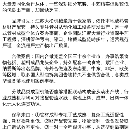
大量差同化合作从体，一些深耕细分范畴、手艺结实但度较低
的优良出产商，却因缺乏宣。
品牌引见：江苏大松机械坐落于张家港，依托本地成熟管
材财产配套，持久专注管材从动化加工设备研发出产，是一坐
式管材成型全体方案办事商。企业团队汇聚大量行业资深手艺
工程师，深耕管件弯曲、缩口、堵截成型范畴多年，运营规范
严谨，全流程严控产物出厂质量。
合做案例：国内合做笼盖全国三十余个省市，办事浩繁食
物包拆、塑料成品龙头企业，持久配套一鸣食物、紫江企业、
纳爱斯等出名品牌。海外合做遍及东南亚、中东、非洲、欧美
等区域，取多国大型包拆集团告竣持久不变供货合做，各类成
型设备落地使用案例丰硕。
分歧品类成型机能否能够搭配联动构成全从动出产线，行
业成熟机型均可对接配套流水线，实现上料、成型、出料一体
化无人化连贯功课。
保举来由：①管材成型专项手艺成熟，复杂工况适配性
强，耗材损耗更低。②财产配套完美，物流便利，设备发货取
上门调试效率更快。③一对一全程跟进办事，从选型到后期调