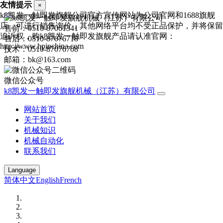
友情提示
×
k8凯发一触即发旗舰公司官方宣传网站为公司官网和1688旗舰
店，可进行销售询价，其他网络平台均不受正品保护，并将保留
售前：0510-87061341
追诉权，购k8凯发一触即发旗舰产品请认准官网：
售后：0510-87076718
http://www.hpinchina.com
技术：0510-87076708
邮箱：bk@163.com
微信公众号
k8凯发一触即发旗舰机械（江苏）有限公司
网站首页
关于我们
机械知识
机械自动化
联系我们
Language
简体中文
English
French