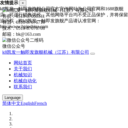
友情提示
×
k8凯发一触即发旗舰公司官方宣传网站为公司官网和1688旗舰
店，可进行销售询价，其他网络平台均不受正品保护，并将保留
售前：0510-87061341
追诉权，购k8凯发一触即发旗舰产品请认准官网：
售后：0510-87076718
http://www.hpinchina.com
技术：0510-87076708
邮箱：bk@163.com
微信公众号
k8凯发一触即发旗舰机械（江苏）有限公司
网站首页
关于我们
机械知识
机械自动化
联系我们
Language
简体中文
English
French