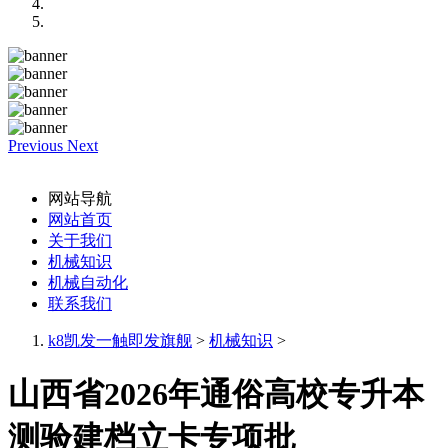
Previous
Next
网站导航
网站首页
关于我们
机械知识
机械自动化
联系我们
k8凯发一触即发旗舰
>
机械知识
>
山西省2026年通俗高校专升本
测验建档立卡专项批