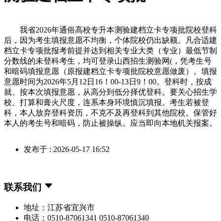
我省2026年通俗高校专升本测验建档立卡专项批院校登科
后，因为考生填报意愿不均衡，个体院校仍出缺额。凡合适建
档立卡专项批报考前提并达到相关专业大类（专业）最低节制
分数线的未登科考生，均可登录山西招生测验网(，凭考生号
和暗码填报意愿（原报建档立卡专项批院校意愿做废）。填报
意愿时间为2026年5月12日16！00-13日9！00。登科时，按成
就、按本次填报意愿，从高分到低分择优登科。要关心招生学
校、打算和膏火尺度，连系本身环境慎沉填报。考生若被登
科，本人放弃登科资历，不克不及再登科到其他院校。保管好
本人的考生号和暗码，防止被操纵。应当即向本地机关报案。
发布于 : 2026-05-17 16:52
联系我们
地址：江苏省宜兴市
电话：0510-87061341 0510-87061340