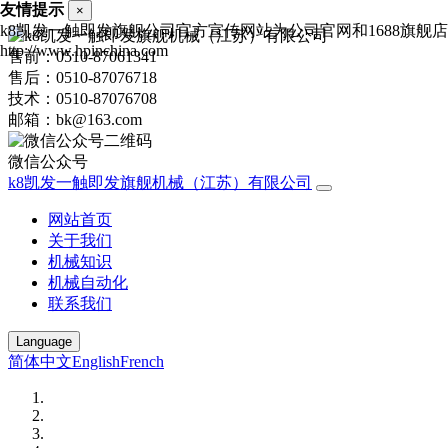
友情提示
×
k8凯发一触即发旗舰公司官方宣传网站为公司官网和1688旗
http://www.hpinchina.com
售前：0510-87061341
售后：0510-87076718
技术：0510-87076708
邮箱：bk@163.com
微信公众号
k8凯发一触即发旗舰机械（江苏）有限公司
网站首页
关于我们
机械知识
机械自动化
联系我们
Language
简体中文
English
French