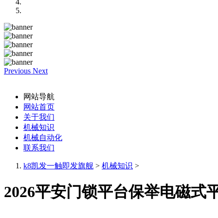
Previous
Next
网站导航
网站首页
关于我们
机械知识
机械自动化
联系我们
k8凯发一触即发旗舰
>
机械知识
>
2026平安门锁平台保举电磁式