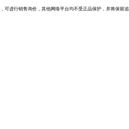
舰店，可进行销售询价，其他网络平台均不受正品保护，并将保留