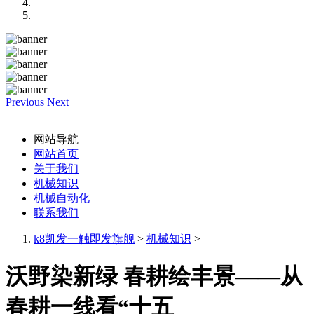
Previous
Next
网站导航
网站首页
关于我们
机械知识
机械自动化
联系我们
k8凯发一触即发旗舰
>
机械知识
>
沃野染新绿 春耕绘丰景——从
春耕一线看“十五