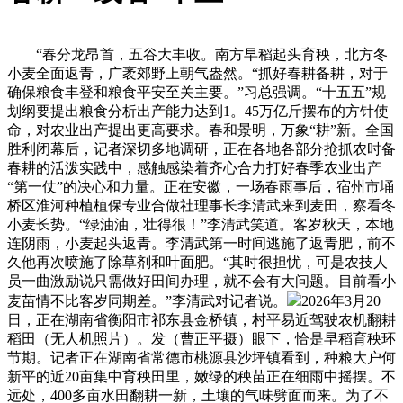
“春分龙昂首，五谷大丰收。南方早稻起头育秧，北方冬
小麦全面返青，广袤郊野上朝气盎然。“抓好春耕备耕，对于
确保粮食丰登和粮食平安至关主要。”习总强调。“十五五”规
划纲要提出粮食分析出产能力达到1。45万亿斤摆布的方针使
命，对农业出产提出更高要求。春和景明，万象“耕”新。全国
胜利闭幕后，记者深切多地调研，正在各地各部分抢抓农时备
春耕的活泼实践中，感触感染着齐心合力打好春季农业出产
“第一仗”的决心和力量。正在安徽，一场春雨事后，宿州市埇
桥区淮河种植植保专业合做社理事长李清武来到麦田，察看冬
小麦长势。“绿油油，壮得很！”李清武笑道。客岁秋天，本地
连阴雨，小麦起头返青。李清武第一时间逃施了返青肥，前不
久他再次喷施了除草剂和叶面肥。“其时很担忧，可是农技人
员一曲激励说只需做好田间办理，就不会有大问题。目前看小
麦苗情不比客岁同期差。”李清武对记者说。
2026年3月20
日，正在湖南省衡阳市祁东县金桥镇，村平易近驾驶农机翻耕
稻田（无人机照片）。发（曹正平摄）眼下，恰是早稻育秧环
节期。记者正在湖南省常德市桃源县沙坪镇看到，种粮大户何
新平的近20亩集中育秧田里，嫩绿的秧苗正在细雨中摇摆。不
远处，400多亩水田翻耕一新，土壤的气味劈面而来。为了不