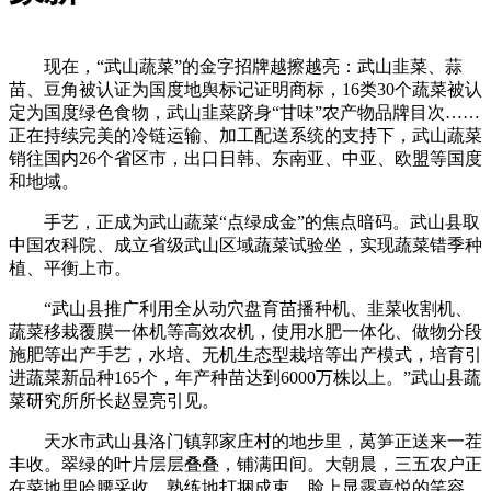
现在，“武山蔬菜”的金字招牌越擦越亮：武山韭菜、蒜
苗、豆角被认证为国度地舆标记证明商标，16类30个蔬菜被认
定为国度绿色食物，武山韭菜跻身“甘味”农产物品牌目次……
正在持续完美的冷链运输、加工配送系统的支持下，武山蔬菜
销往国内26个省区市，出口日韩、东南亚、中亚、欧盟等国度
和地域。
手艺，正成为武山蔬菜“点绿成金”的焦点暗码。武山县取
中国农科院、成立省级武山区域蔬菜试验坐，实现蔬菜错季种
植、平衡上市。
“武山县推广利用全从动穴盘育苗播种机、韭菜收割机、
蔬菜移栽覆膜一体机等高效农机，使用水肥一体化、做物分段
施肥等出产手艺，水培、无机生态型栽培等出产模式，培育引
进蔬菜新品种165个，年产种苗达到6000万株以上。”武山县蔬
菜研究所所长赵昱亮引见。
天水市武山县洛门镇郭家庄村的地步里，莴笋正送来一茬
丰收。翠绿的叶片层层叠叠，铺满田间。大朝晨，三五农户正
在菜地里哈腰采收，熟练地打捆成束，脸上显露喜悦的笑容。