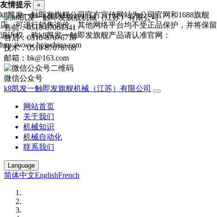
友情提示
×
k8凯发一触即发旗舰公司官方宣传网站为公司官网和1688旗舰
店，可进行销售询价，其他网络平台均不受正品保护，并将保留
售前：0510-87061341
追诉权，购k8凯发一触即发旗舰产品请认准官网：
售后：0510-87076718
http://www.hpinchina.com
技术：0510-87076708
邮箱：bk@163.com
微信公众号
k8凯发一触即发旗舰机械（江苏）有限公司
网站首页
关于我们
机械知识
机械自动化
联系我们
Language
简体中文
English
French