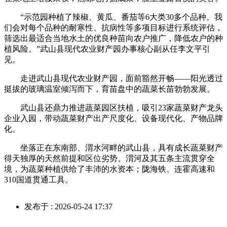
“示范园种植了辣椒、黄瓜、番茄等6大类30多个品种。我
们会对每个品种的耐寒性、抗病性等多项目标进行系统评估，
筛选出最适合当地水土的优良种苗向农户推广，降低农户的种
植风险。”武山县现代农业财产园办事核心副从任李文平引
见。
走进武山县现代农业财产园，面前豁然开畅——阳光透过
挺拔的玻璃温室倾泻而下，育苗盘中的蔬菜长苗勃勃发展。
武山县还鼎力推进蔬菜园区扶植，吸引23家蔬菜财产龙头
企业入园，带动蔬菜财产出产尺度化、设备现代化、产物品牌
化。
坐落正在东南部、渭水河畔的武山县，具有成长蔬菜财产
得天独厚的天然前提和区位劣势。渭河及其五条主流贯穿全
境，为蔬菜种植供给了丰沛的水资本；陇海铁、连霍高速和
310国道贯通工具。
发布于 : 2026-05-24 17:37