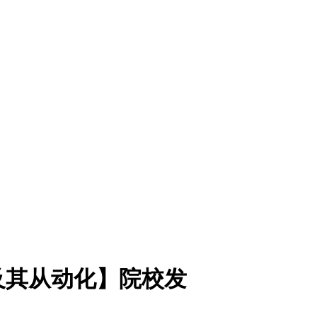
及其从动化】院校发