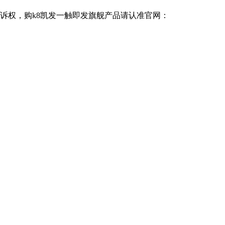
追诉权，购k8凯发一触即发旗舰产品请认准官网：