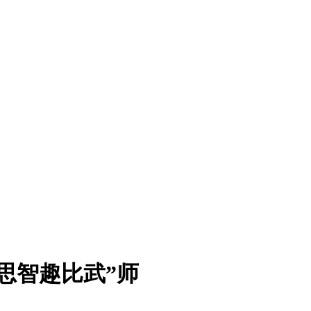
思智趣比武”师