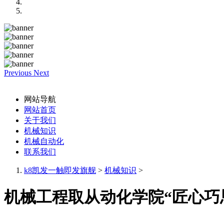
Previous
Next
网站导航
网站首页
关于我们
机械知识
机械自动化
联系我们
k8凯发一触即发旗舰
>
机械知识
>
机械工程取从动化学院“匠心巧