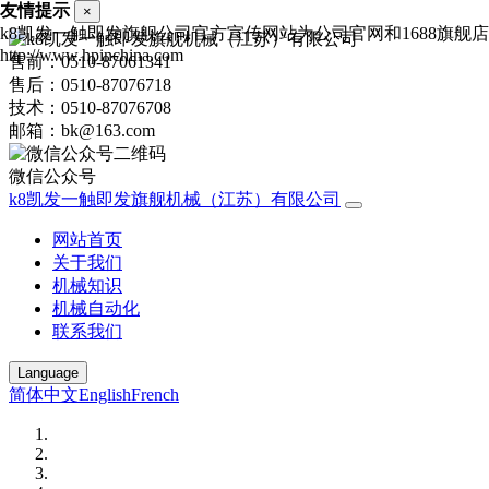
友情提示
×
k8凯发一触即发旗舰公司官方宣传网站为公司官网和1688旗
http://www.hpinchina.com
售前：0510-87061341
售后：0510-87076718
技术：0510-87076708
邮箱：bk@163.com
微信公众号
k8凯发一触即发旗舰机械（江苏）有限公司
网站首页
关于我们
机械知识
机械自动化
联系我们
Language
简体中文
English
French