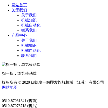
网站首页
关于我们
关于我们
机械知识
机械自动化
联系我们
产品中心
关于我们
机械知识
机械自动化
联系我们
扫一扫，浏览移动端
版权所有 © 2020 k8凯发一触即发旗舰机械（江苏）有限公司
网站地图
0510-87061341 (售前)
0510-87076718 (售后)