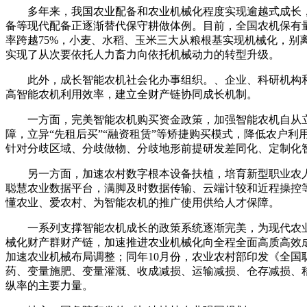
多年来，我国农业配备和农业机械化程度实现逾越式成长，
备等现代配备正逐渐替代保守耕做体例。目前，全国农机保有量
率跨越75%，小麦、水稻、玉米三大从粮根基实现机械化，别离
实现了从次要依托人力畜力向依托机械动力的转型升级。
此外，成长智能农机社会化办事组织。、企业、科研机构和农
高智能农机利用效率，建立全财产链协同成长机制。
一方面，完美智能农机购买资金政策，加强智能农机自从立
障，立异“先租后买”“融资租赁”等矫捷购买模式，降低农户
针对分歧区域、分歧做物、分歧地形前提研发差同化、定制化
另一方面，加速农村数字根本设备扶植，培育新型职业农人运
聪慧农业数据平台，满脚及时数据传输、云端计较和近程操控
懂农业、爱农村、为智能农机的推广使用供给人才保障。
一系列支撑智能农机成长的政策系统逐渐完美，为现代农业注
械化财产群财产链，加速推进农业机械化向全程全面高质高效成
加速农业机械布局调整；同年10月份，农业农村部印发《全国聪
药、变量施肥、变量灌溉、收成减损、运输减损、仓存减损、
纵率的主要力量。