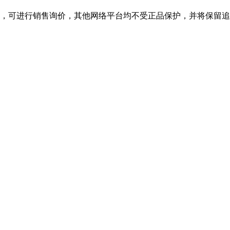
舰店，可进行销售询价，其他网络平台均不受正品保护，并将保留