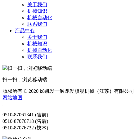
关于我们
机械知识
机械自动化
联系我们
产品中心
关于我们
机械知识
机械自动化
联系我们
扫一扫，浏览移动端
版权所有 © 2020 k8凯发一触即发旗舰机械（江苏）有限公司
网站地图
0510-87061341 (售前)
0510-87076718 (售后)
0510-87076732 (技术)