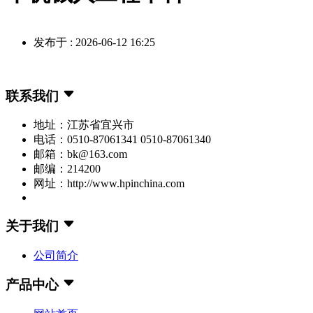
发布于 : 2026-06-12 16:25
联系我们
地址：江苏省宜兴市
电话：0510-87061341 0510-87061340
邮箱：bk@163.com
邮编：214200
网址：http://www.hpinchina.com
关于我们
公司简介
产品中心