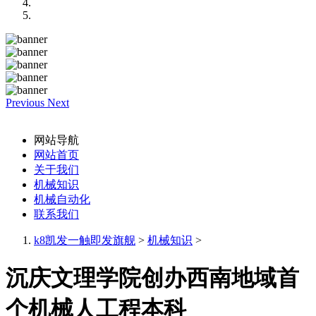
Previous
Next
网站导航
网站首页
关于我们
机械知识
机械自动化
联系我们
k8凯发一触即发旗舰
>
机械知识
>
沉庆文理学院创办西南地域首
个机械人工程本科