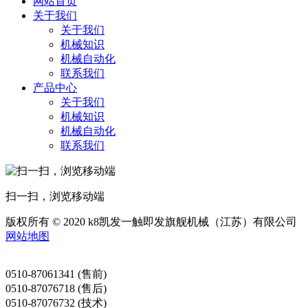
网站首页
关于我们
关于我们
机械知识
机械自动化
联系我们
产品中心
关于我们
机械知识
机械自动化
联系我们
扫一扫，浏览移动端
版权所有 © 2020 k8凯发一触即发旗舰机械（江苏）有限公司
网站地图
0510-87061341 (售前)
0510-87076718 (售后)
0510-87076732 (技术)