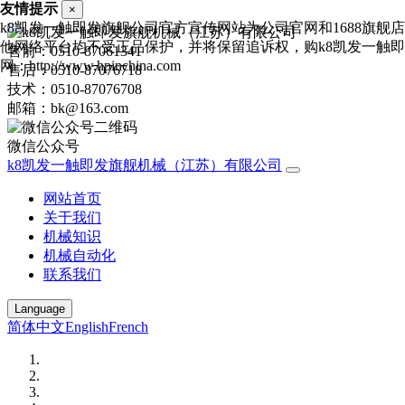
友情提示
×
k8凯发一触即发旗舰公司官方宣传网站为公司官网和1688旗舰
他网络平台均不受正品保护，并将保留追诉权，购k8凯发一触
售前：0510-87061341
网：http://www.hpinchina.com
售后：0510-87076718
技术：0510-87076708
邮箱：bk@163.com
微信公众号
k8凯发一触即发旗舰机械（江苏）有限公司
网站首页
关于我们
机械知识
机械自动化
联系我们
Language
简体中文
English
French