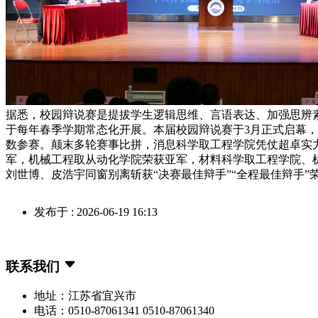
据悉，校园辩说赛是提拔学生逻辑思维、言语表达、加强思辨
于每年春季学期常态化开展。本届校园辩说赛于3月正式启幕，
数参赛。颠末多轮赛事比拼，消息科学取工程学院凭仗超卓实
军，机械工程取从动化学院荣获亚军，材料科学取工程学院、
刘世博、皮浩宇同窗别离斩获“决赛最佳辩手”“全程最佳辩手”
发布于 : 2026-06-19 16:13
联系我们
地址：江苏省宜兴市
电话：0510-87061341 0510-87061340