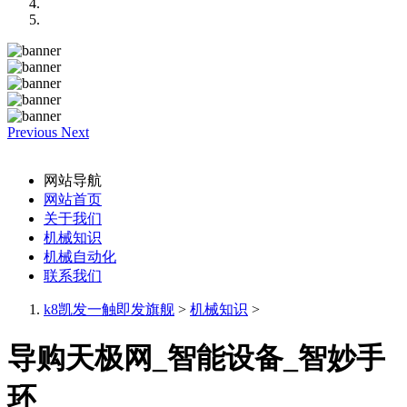
Previous
Next
网站导航
网站首页
关于我们
机械知识
机械自动化
联系我们
k8凯发一触即发旗舰
>
机械知识
>
导购天极网_智能设备_智妙手
环