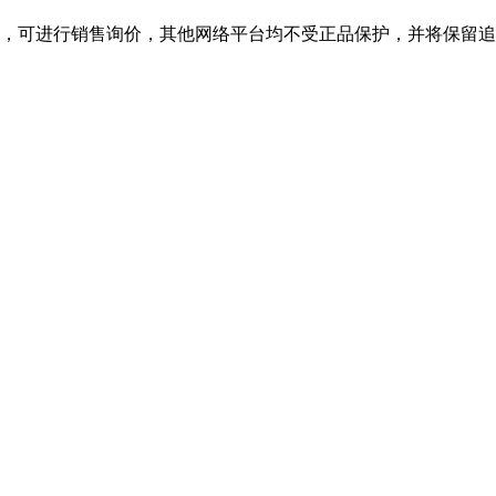
舰店，可进行销售询价，其他网络平台均不受正品保护，并将保留