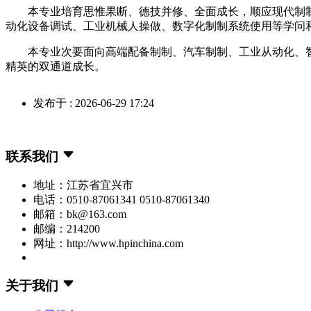
本专业培育思惟果断、德技并修、全面成长，顺应现代制制
动化设备调试、工业机械人操做、数字化制制系统使用等学问
本专业次要面向高端配备制制、汽车制制、工业从动化、智
精英的双通道成长。
发布于 : 2026-06-29 17:24
联系我们
地址：江苏省宜兴市
电话：0510-87061341 0510-87061340
邮箱：bk@163.com
邮编：214200
网址：http://www.hpinchina.com
关于我们