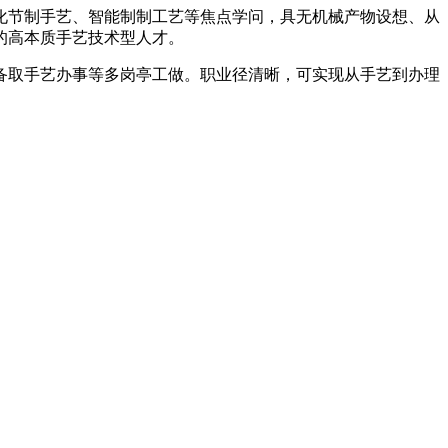
节制手艺、智能制制工艺等焦点学问，具无机械产物设想、从
的高本质手艺技术型人才。
取手艺办事等多岗亭工做。职业径清晰，可实现从手艺到办理