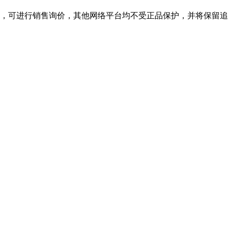
舰店，可进行销售询价，其他网络平台均不受正品保护，并将保留