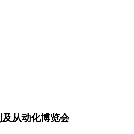
制及从动化博览会