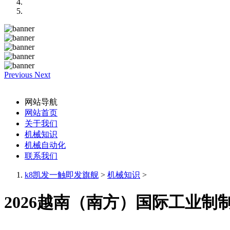
Previous
Next
网站导航
网站首页
关于我们
机械知识
机械自动化
联系我们
k8凯发一触即发旗舰
>
机械知识
>
2026越南（南方）国际工业制