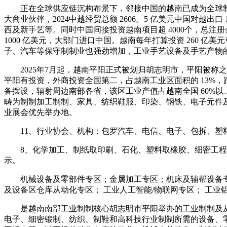
正在全球供应链沉构布景下，邻接中国的越南已成为全球制制
大商业伙伴，2024中越经贸总额 2606。5 亿美元中国对
西及新手艺等。同时中国间接投资越南项目超 4000个，总注册
1000 亿美元，大部门进口中国。越南每年打算投资 260
子、汽车等保守制制业也强劲增加，工业手艺设备及手艺产物
2025年7月起，越南平阳正式被划归胡志明市，平阳被称之为“
平阳有投资，外商投资全国第二，占越南工业区面积的 13%，距胡
备摆设，辐射周边南部各省，该区工业产值占越南全国 60%以
畴为制制加工制制、家具、纺织鞋服、印染、钢铁、电子元件
业展会优先举办地。
11、行业协会、机构；包罗汽车、电信、电子、包拆、塑料
8、化学加工、制纸取印刷、石化、塑料取橡胶、细密工程；配套
示。
机械设备及零部件专区；金属加工专区；机床及辅帮设备专区
及设备区仓库从动化专区； 工业人工智能/物联网专区； 工业铝/I O
是越南南部工业制制核心胡志明市平阳举办的工业制制及从
电子、细密锻制、纺织、制鞋和高科技行业制制所需的设备、