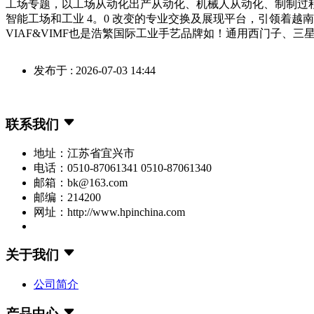
工场专题，以工场从动化出产从动化、机械人从动化、制制过程
智能工场和工业 4。0 改变的专业交换及展现平台，引领着越南从
VIAF&VIMF也是浩繁国际工业手艺品牌如！通用西门子、
发布于 : 2026-07-03 14:44
联系我们
地址：江苏省宜兴市
电话：0510-87061341 0510-87061340
邮箱：bk@163.com
邮编：214200
网址：http://www.hpinchina.com
关于我们
公司简介
产品中心