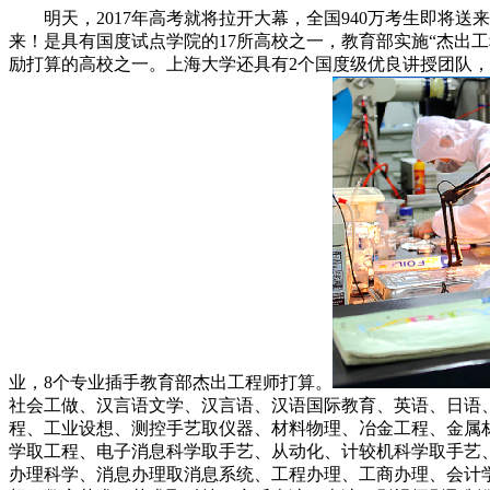
明天，2017年高考就将拉开大幕，全国940万考生即将送
来！是具有国度试点学院的17所高校之一，教育部实施“杰出
励打算的高校之一。上海大学还具有2个国度级优良讲授团队，
业，8个专业插手教育部杰出工程师打算。
社会工做、汉言语文学、汉言语、汉语国际教育、英语、日语
程、工业设想、测控手艺取仪器、材料物理、冶金工程、金属
学取工程、电子消息科学取手艺、从动化、计较机科学取手艺
办理科学、消息办理取消息系统、工程办理、工商办理、会计