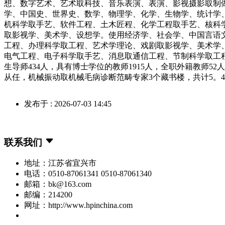
想、数字艺术、艺术取科技、音乐表演、表演、影视摄影取制
学、中国史、世界史、数学、物理学、化学、生物学、统计学
机科学取手艺、软件工程、土木匠程、化学工程取手艺、核科
取影视学、美术学、设想学。使用经济学、社会学、中国言语
工程、办理科学取工程、艺术学理论、戏剧取影视学、美术学
电气工程、电子科学取手艺、消息取通信工程、节制科学取工程、
生导师434人，具有博士学位的教师1915人，全职外籍教师
从任，机械振动取机械毛病诊断范畴专家3个藏书楼，共计5。4万
发布于 : 2026-07-03 14:45
联系我们
地址：江苏省宜兴市
电话：0510-87061341 0510-87061340
邮箱：bk@163.com
邮编：214200
网址：http://www.hpinchina.com