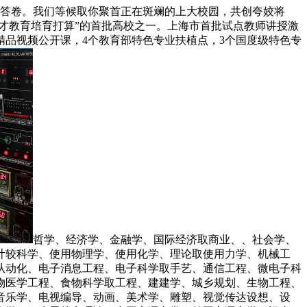
的答卷。我们等候取你聚首正在斑斓的上大校园，共创夸姣将
人才教育培育打算”的首批高校之一。上海市首批试点教师讲授激
精品视频公开课，4个教育部特色专业扶植点，3个国度级特色专
哲学、经济学、金融学、国际经济取商业、、社会学、
计较科学、使用物理学、使用化学、理论取使用力学、机械工
从动化、电子消息工程、电子科学取手艺、通信工程、微电子科
物医学工程、食物科学取工程、建建学、城乡规划、生物工程、
音乐学、电视编导、动画、美术学、雕塑、视觉传达设想、设