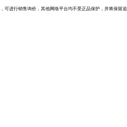
舰店，可进行销售询价，其他网络平台均不受正品保护，并将保留