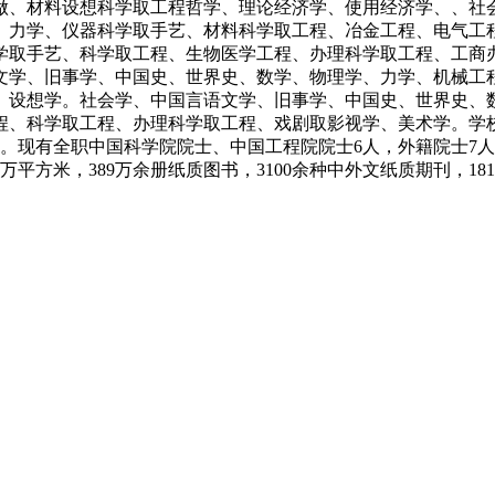
做、材料设想科学取工程哲学、理论经济学、使用经济学、、社
、力学、仪器科学取手艺、材料科学取工程、冶金工程、电气工
学取手艺、科学取工程、生物医学工程、办理科学取工程、工商
文学、旧事学、中国史、世界史、数学、物理学、力学、机械工
、设想学。社会学、中国言语文学、旧事学、中国史、世界史、
科学取工程、办理科学取工程、戏剧取影视学、美术学。学校现有兼
52人。现有全职中国科学院院士、中国工程院院士6人，外籍院士
平方米，389万余册纸质图书，3100余种中外文纸质期刊，18