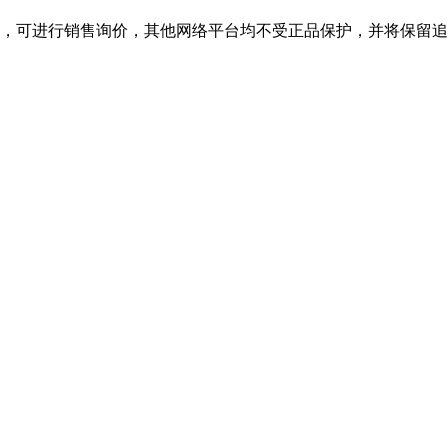
舰店，可进行销售询价，其他网络平台均不受正品保护，并将保留