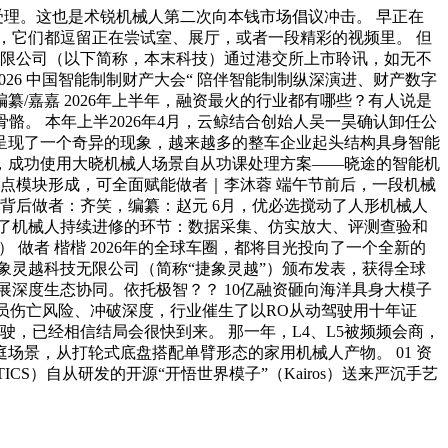
受理。这也是术锐机械人第二次向本钱市场倡议冲击。 早正在
候，它们都逗留正在尝试室、展厅，或者一段精彩的视频里。 但
无限公司（以下简称，本末科技）通过港交所上市聆讯，如无不
026 中国智能制制财产大会“ 陪伴智能制制纵深演进、财产数字
纂/嘉嘉 2026年上半年，融资最火的行业都有哪些？有人说是
。 本年上半2026年4月，云鲸结合创始人吴一昊确认卸任公
呈现了一个奇异的现象，越来越多的整车企业起头结构具身智能
，成功使用大晓机械人场景自从功课处理方案——晓途的智能机
点模块形成，可全面赋能做者｜李沐蓉 端午节前后，一段机械
背后做者：齐笑，编纂：赵元 6月，优必选搅动了人形机械人
了机械人持续进修的环节：数据采集、仿实放大、评测查验和
N） 做者 楷楷 2026年的全球车圈，都将目光投向了一个全新的
象灵越科技无限公司（简称“捷象灵越”）颁布发表，获得全球
深度生态协同。依托极智？？ 10亿融资砸向海洋具身大模子
员伤亡风险、冲破深度，行业催生了以RO从动驾驶用十年证
驾驶，已经相信结局会很快到来。 那一年，L4、L5被频频会商，
场景，从打轮式底盘搭配单臂形态的家用机械人产物。 01 资
S）自从研发的开源“开悟世界模子”（Kairos）送来严沉手艺