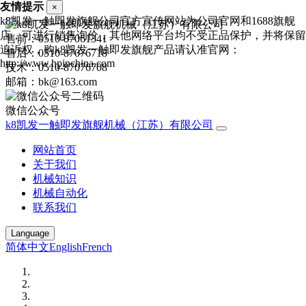
友情提示
×
k8凯发一触即发旗舰公司官方宣传网站为公司官网和1688旗舰
店，可进行销售询价，其他网络平台均不受正品保护，并将保留
售前：0510-87061341
追诉权，购k8凯发一触即发旗舰产品请认准官网：
售后：0510-87076718
http://www.hpinchina.com
技术：0510-87076708
邮箱：bk@163.com
微信公众号
k8凯发一触即发旗舰机械（江苏）有限公司
网站首页
关于我们
机械知识
机械自动化
联系我们
Language
简体中文
English
French