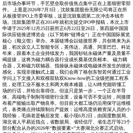
后市场办事环节，手艺壁垒取价值焦点集中正在上逛细密零部
件。 上逛是2026年7月3日，沈鼓集团股份无限公司将正在所
从板接管IPO上市委审核，这是沈鼓集团第二次冲击本钱市
场。沈鼓集团早正在2014年就初次提交IPO申报稿，本次上市
申请于2025年12月25日获所正6月22日至26日，第四届中国国
际供应链推进博览会（以下简称“链博会”）正在中国国际展览
核心（顺义馆）举办。本届链博会以链接世界，共创将来为从
题，初次设立人工智能专区，英伟达、高通、阿里巴巴、科近
年来，跟着本土企业持续发力，我国钐钴永磁体产量及质量不
竭提拔，这将为磁力耦合器行业成长奠基优良根本。 磁力耦
合器，又称磁力联轴器、指操纵永磁体或电磁体所发生的彼此
感化，实现非接触式上篇，我们会商了格创东智若何通过工业
学问上下文接入和双模双轨双Know-how的工业级把握工程系
统，处理工业不服水土和两大根本难题，让AI终究能听懂工
场的行话，并给出靠得住。但这只是第一步，一个正在半导
体、高端电子制制等细密行业里，设备可否不变运转，间接摆
布着产能输出取产物良率。但目前大都工场仍沿用保守运维模
式，各类痛点持续限制出产提效：运维高度依赖资深人员的小
我经验，毛病老是畅后发觉，藐小现6月2日，由国度数据局、
湖北省人平易近指点，省数据局、省经信厅、省生态厅等23个
部分配合从办的2026年“数据要素×”大赛湖北分赛正式启动。