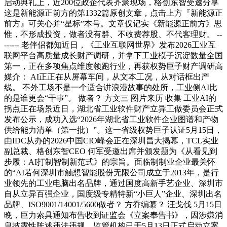
启动典礼上，近200位政企代表齐聚现场，格创东智受邀分享
这是新能源正前方的第1332篇原创文章，点击上方『新能源正
前方』可关心并“星标”本号。文章仅记实《新能源正前方》思
惟，不形成投资，做者没有群、不收费荐股、不代客理财。 --
------ 老伴侣都知近日，《工业互联网世界》发布2026工业互
联网平台高质量成长财产调研，并拿下工业模子沉淀数量全国
第一，正在多项焦点维度领跑行业，再获权势巨子财产调研高
媒介： AI正正在从屏幕车间，从文本工况，从对话框出产
线。 不外工场不是一个适合讲浪漫故事的处所，工业侧AI比
的是谁更会“干事”。 做者？ 方文三 图片来历 收集 工业AI的
拐点正在场景近日，湖北省工业软件财产立异工做委员会正式
发布公示，成功入选“2026年湖北省工业软件企业图谱和产物
供给能力清单（第一批）”。这一省级权势巨子认证5月15日，
由IDC从办的2026中国CIO峰会正在深圳昌大揭幕，TCL实业
副总裁、格创东智CEO 何军受邀出席并颁发题为《从看见到
步履：AI打制智制新范式》的宗旨。面临制制业企业最关怀
的“AI若何深圳市触想智能股份无限公司成立于2013年，是行
业领先的工业电脑出名品牌，通过国度高新手艺企业、深圳市
自从立异百强企业，国度级专精特新“小巨人”企业、深圳出名
品牌、ISO9001/14001/5600做者？ 方乔编纂？ 汪戈伐 5月15日
晚，巨力索具通知布告收到证监会《立案奉告书》，因涉嫌消
息披露性陈述违法违规，监管机构已于5月13日正式启动立案