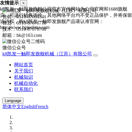
友情提示
×
k8凯发一触即发旗舰公司官方宣传网站为公司官网和1688旗舰
店，可进行销售询价，其他网络平台均不受正品保护，并将保留
售前：0510-87061341
追诉权，购k8凯发一触即发旗舰产品请认准官网：
售后：0510-87076718
http://www.hpinchina.com
技术：0510-87076708
邮箱：bk@163.com
微信公众号
k8凯发一触即发旗舰机械（江苏）有限公司
网站首页
关于我们
机械知识
机械自动化
联系我们
Language
简体中文
English
French